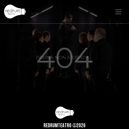
404
PÁXINA NON ATOPADA
REDRUMTEATRO ©2026