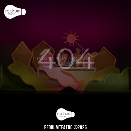
404
PÁXINA NON ATOPADA
REDRUMTEATRO ©2026