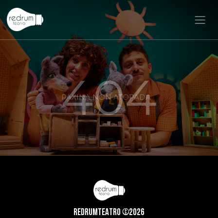
404
PÁXINA NON ATOPADA
REDRUMTEATRO ©2026