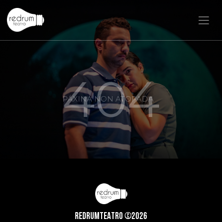
404
PÁXINA NON ATOPADA
REDRUMTEATRO ©2026