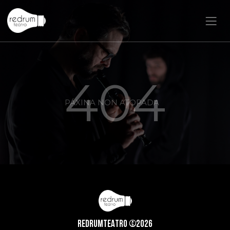
404
PÁXINA NON ATOPADA
REDRUMTEATRO ©2026