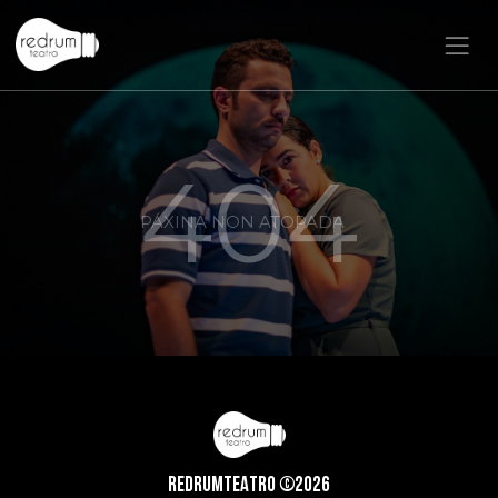
404
PÁXINA NON ATOPADA
REDRUMTEATRO ©2026