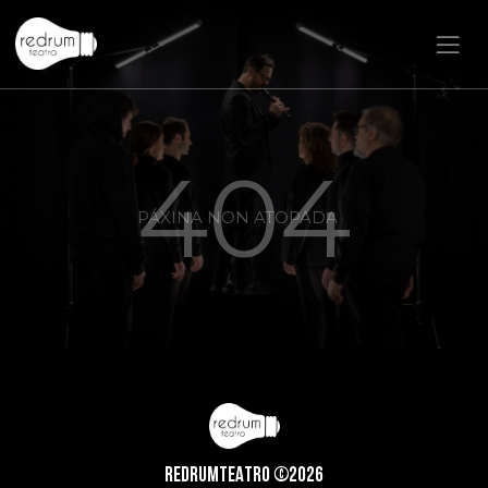
404
PÁXINA NON ATOPADA
REDRUMTEATRO ©2026