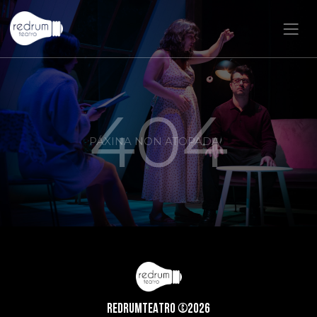
404
PÁXINA NON ATOPADA
REDRUMTEATRO ©2026