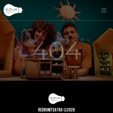
404
PÁXINA NON ATOPADA
REDRUMTEATRO ©2026