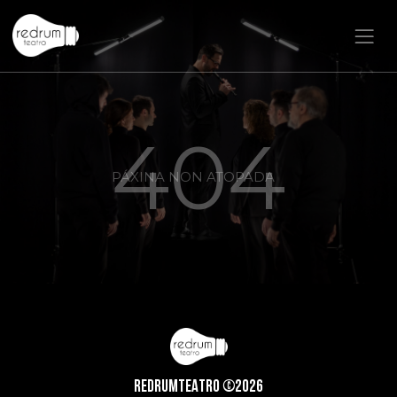
404
PÁXINA NON ATOPADA
REDRUMTEATRO ©2026