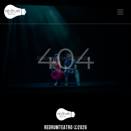
404
PÁXINA NON ATOPADA
REDRUMTEATRO ©2026