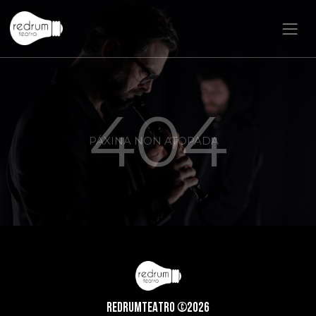
404
PÁXINA NON ATOPADA
REDRUMTEATRO ©2026