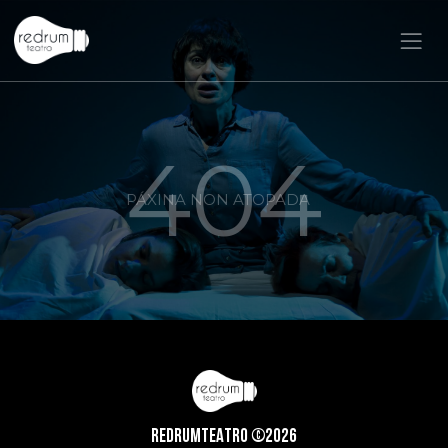
404
PÁXINA NON ATOPADA
REDRUMTEATRO ©2026