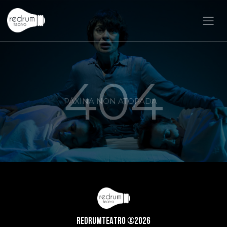
404
PÁXINA NON ATOPADA
REDRUMTEATRO ©2026